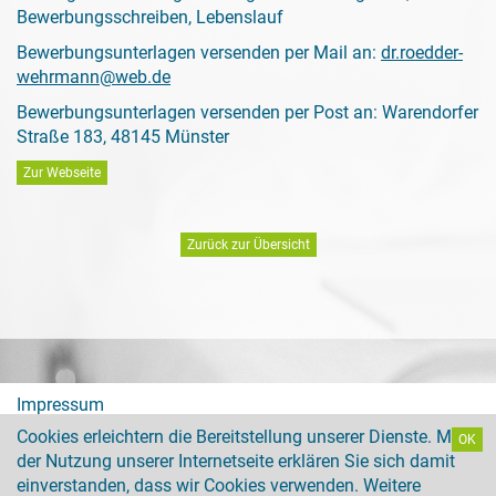
Bewerbungsschreiben, Lebenslauf
Bewerbungsunterlagen versenden per Mail an:
dr.roedder-
wehrmann@web.de
Bewerbungsunterlagen versenden per Post an: Warendorfer
Straße 183, 48145 Münster
Zur Webseite
Zurück zur Übersicht
Impressum
Cookies erleichtern die Bereitstellung unserer Dienste. Mit
OK
Datenschutz
der Nutzung unserer Internetseite erklären Sie sich damit
einverstanden, dass wir Cookies verwenden. Weitere
CIRS