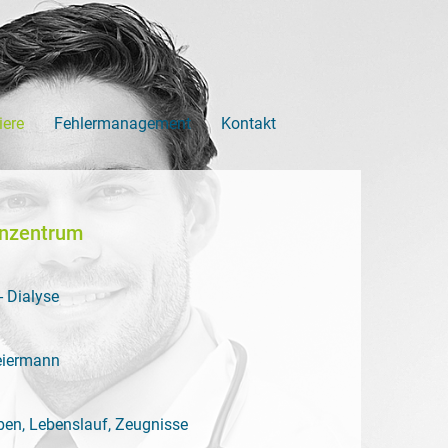
iere
Fehlermanagement
Kontakt
enzentrum
- Dialyse
eiermann
ben, Lebenslauf, Zeugnisse