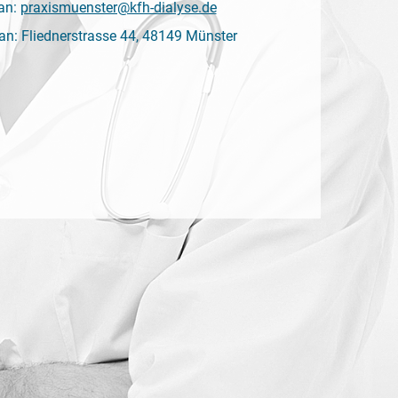
an:
praxismuenster@kfh-dialyse.de
n: Fliednerstrasse 44, 48149 Münster