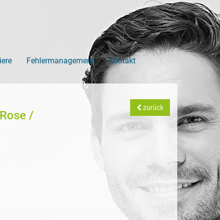
iere
Fehlermanagement
Kontakt
zurück
 Rose /