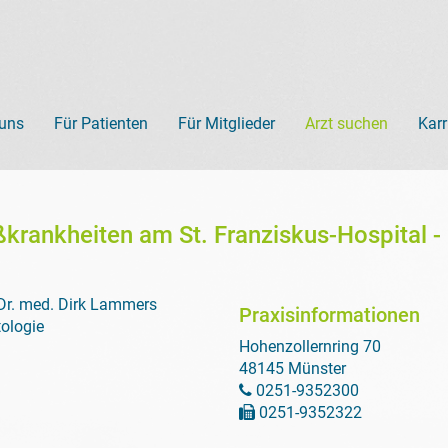
 uns
Für Patienten
Für Mitglieder
Arzt suchen
Karr
krankheiten am St. Franziskus-Hospital -
 Dr. med. Dirk Lammers
Praxisinformationen
tologie
Hohenzollernring 70
48145 Münster
0251-9352300
0251-9352322